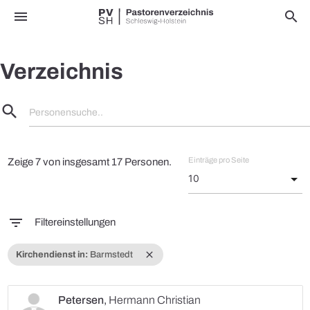
menu
search
Verzeichnis
search
Personensuche..
Einträge pro Seite
Zeige 7 von insgesamt 17 Personen.
filter_list
Filtereinstellungen
close
Kirchendienst in:
Barmstedt
Petersen
,
Hermann Christian