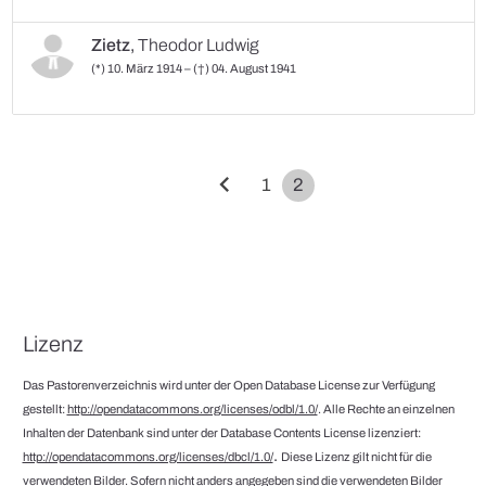
Zietz
,
Theodor Ludwig
(*) 10. März 1914 – (†) 04. August 1941
chevron_left
1
2
Lizenz
Das Pastorenverzeichnis wird unter der Open Database License zur Verfügung
gestellt:
http://opendatacommons.org/licenses/odbl/1.0/
. Alle Rechte an einzelnen
Inhalten der Datenbank sind unter der Database Contents License lizenziert:
.
http://opendatacommons.org/licenses/dbcl/1.0/
Diese Lizenz gilt nicht für die
verwendeten Bilder. Sofern nicht anders angegeben sind die verwendeten Bilder