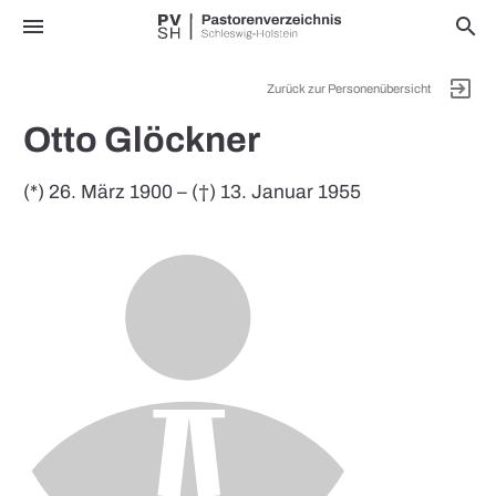
menu
search
exit_to_app
Zurück zur Personenübersicht
Otto Glöckner
(*) 26. März 1900 – (†) 13. Januar 1955