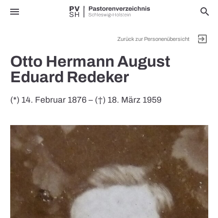
menu
search
exit_to_app
Zurück zur Personenübersicht
Otto Hermann August
Eduard Redeker
(*) 14. Februar 1876 – (†) 18. März 1959