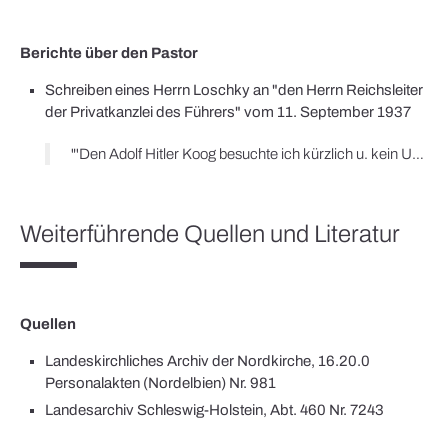
Berichte über den Pastor
Schreiben eines Herrn Loschky an "den Herrn Reichsleiter
der Privatkanzlei des Führers" vom 11. September 1937
"'Den Adolf Hitler Koog besuchte ich kürzlich u. kein Unkraut fand ich u. so muß es auch werden im Reiche Adolf Hitlers unseres Führers. Unser Heiland war auf die Erde gekommen mit brennender Liebe im Herzen zu den Menschen u. unser Führer kam mit der brennenden Liebe zu seinem Deutschland aus dem Felde zurück' – so predigt Pastor Redeker in Stellau – einer kl. Kirchengemeinde in Schl. Holstein. 'Unser Heiland predigte das Gleichnis vom Säemann u. unser Führer sagte 'Gebt mir 4 Jahre Zeit u. streut Tag für Tag den Samen der Volksgemeinschaft' u. auf den Knien sollen wir dem Herrgott danken, daß er uns diesen Säemann gegeben hat.' Vor der Machtübernahme sprach H.[err] P.[astor] R.[edeker] 'Heil dem Menschen, der Deutschland frei macht' u. meinte unseren Führer. Könnte ein solcher Pastor dem Vaterlande nicht mehr dienen? Von diesem Schreiben weiß Herr Redeker bestimmt nichts, auch würde er es sehr missbilligen."
Weiterführende Quellen und Literatur
Quellen
Landeskirchliches Archiv der Nordkirche, 16.20.0
Personalakten (Nordelbien) Nr. 981
Landesarchiv Schleswig-Holstein, Abt. 460 Nr. 7243