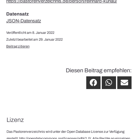
https://pastorenverzeichnis.de/person/reinhard-kunau/
Datensatz
JSON-Datensatz
Veröffentlicht am 8. Januar 2022
Zuletzt bearbeitet am 29. Januar 2022
Beitrag zitieren
Diesen Beitrag empfehlen:
Lizenz
Das Pastorenverzeichnis wird unter der Open Database License zur Verfügung
gestellt:
http://opendatacommons.org/licenses/odbl/1.0/
. Alle Rechte an einzelnen