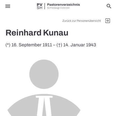
menu
search
exit_to_app
Zurück zur Personenübersicht
Reinhard Kunau
(*) 16. September 1911 – (†) 14. Januar 1943