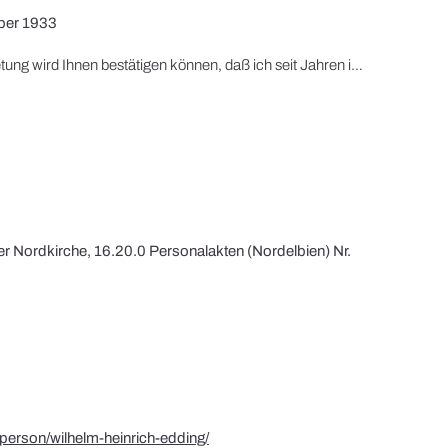
ber 1933
"Meine Gemeindevertretung wird Ihnen bestätigen können, daß ich seit Jahren in diesem [=nationalsozialistischen] Sinne gepredigt habe."
er Nordkirche, 16.20.0 Personalakten (Nordelbien) Nr.
/person/wilhelm-heinrich-edding/