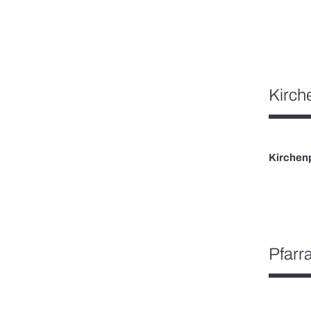
Kirche
Kirchenp
Pfarr