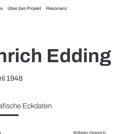
se
Über das Projekt
Resonanz
nrich Edding
ril 1948
afische Eckdaten
e
Wilhelm Heinrich