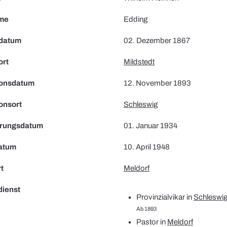
me
Edding
datum
02. Dezember 1867
ort
Mildstedt
ionsdatum
12. November 1893
onsort
Schleswig
erungsdatum
01. Januar 1934
atum
10. April 1948
t
Meldorf
dienst
Provinzialvikar in
Schleswi
Ab 1893
Pastor in
Meldorf